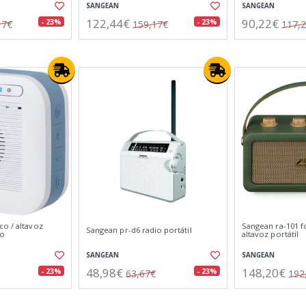
SANGEAN
SANGEAN
122,44€
90,22€
- 23%
- 23%
17€
159,17€
117,
co / altavoz
Sangean ra-101 fo
Sangean pr-d6 radio portátil
co
altavoz portátil
SANGEAN
SANGEAN
48,98€
148,20€
- 23%
- 23%
63,67€
192