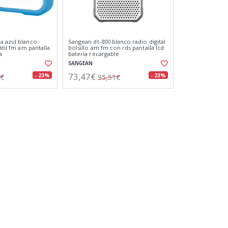
a azul blanco
Sangean dt-800 blanco radio digital
átil fm am pantalla
bolsillo am fm con rds pantalla lcd
a
batería recargable
SANGEAN
73,47€
- 23%
- 23%
7€
95,51€