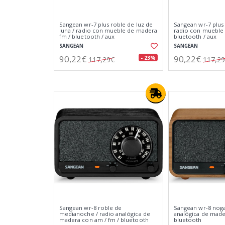
Sangean wr-7 plus roble de luz de
Sangean wr-7 plus 
luna / radio con mueble de madera
radio con mueble
fm / bluetooth / aux
bluetooth / aux
SANGEAN
SANGEAN
90,22€
90,22€
- 23%
117,29€
117,2
Sangean wr-8 roble de
Sangean wr-8 nogal
medianoche / radio analógica de
analógica de made
madera con am / fm / bluetooth
bluetooth