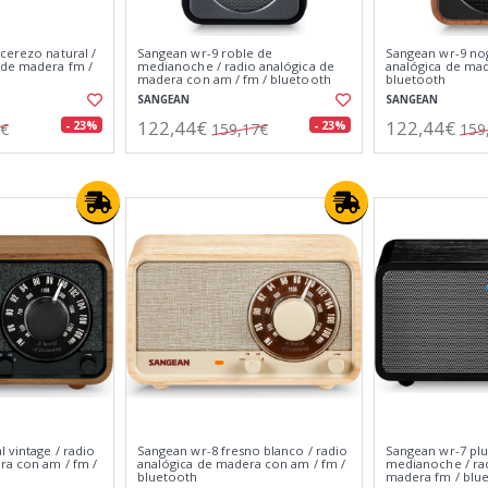
cerezo natural /
Sangean wr-9 roble de
Sangean wr-9 nog
 de madera fm /
medianoche / radio analógica de
analógica de mad
madera con am / fm / bluetooth
bluetooth
SANGEAN
SANGEAN
122,44€
122,44€
- 23%
- 23%
9€
159,17€
159
 vintage / radio
Sangean wr-8 fresno blanco / radio
Sangean wr-7 plu
ra con am / fm /
analógica de madera con am / fm /
medianoche / ra
bluetooth
madera fm / blue