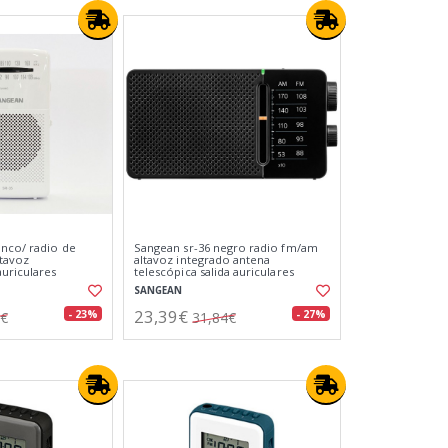
anco/ radio de
Sangean sr-36 negro radio fm/am
ltavoz
altavoz integrado antena
uriculares
telescópica salida auriculares
SANGEAN
23,39€
- 23%
- 27%
1€
31,84€