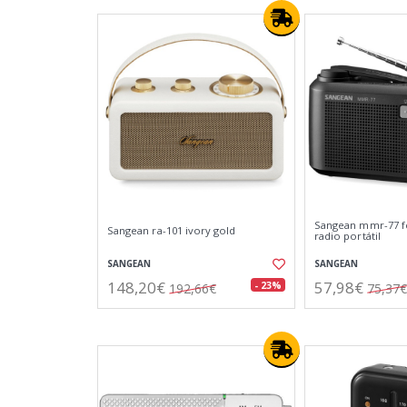
Sangean mmr-77 fc
Sangean ra-101 ivory gold
radio portátil
SANGEAN
SANGEAN
148,20€
57,98€
- 23%
192,66€
75,37€