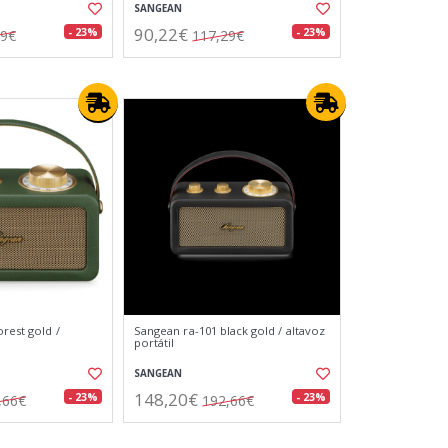
SANGEAN
90,22€
- 23%
- 23%
29€
117,29€
rest gold /
Sangean ra-101 black gold / altavoz
portátil
SANGEAN
148,20€
- 23%
- 23%
,66€
192,66€