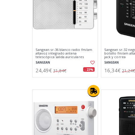
Sangean sr-36 blanco radio fm/am
Sangean sr-32 neg
altavoz integrado antena
bolsillo fm/am alt
telescópica salida auriculares
jack y correa
SANGEAN
SANGEAN
24,49€
16,34€
- 23%
31,84€
21,24€