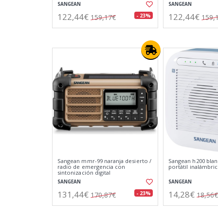
SANGEAN
SANGEAN
122,44€
122,44€
- 23%
159,17€
159,
Sangean mmr-99 naranja desierto /
Sangean h200 blan
radio de emergencia con
portátil inalámbri
sintonización digital
SANGEAN
SANGEAN
131,44€
14,28€
- 23%
170,87€
18,56€