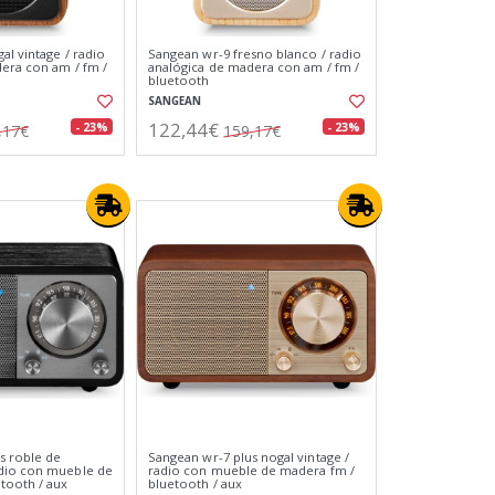
al vintage / radio
Sangean wr-9 fresno blanco / radio
era con am / fm /
analógica de madera con am / fm /
bluetooth
SANGEAN
122,44€
- 23%
- 23%
,17€
159,17€
s roble de
Sangean wr-7 plus nogal vintage /
dio con mueble de
radio con mueble de madera fm /
tooth / aux
bluetooth / aux