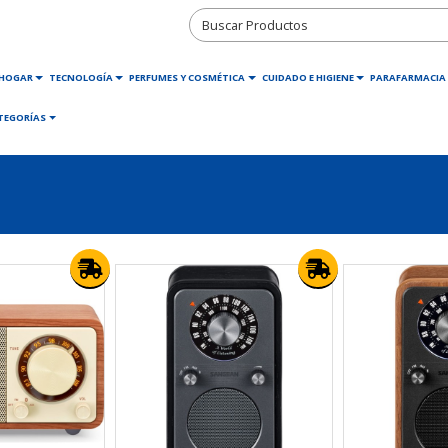
HOGAR
TECNOLOGÍA
PERFUMES Y COSMÉTICA
CUIDADO E HIGIENE
PARAFARMACIA
TEGORÍAS