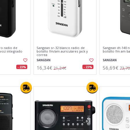
ro radio de
Sangean sr-32 blanco radio de
Sangean dt-140 n
avoz integrado
bolsillo fm/am auriculares jack y
bolsillo fm am ba
correa
SANGEAN
SANGEAN
16,34€
56,69€
- 23%
- 23%
21,24€
73,7