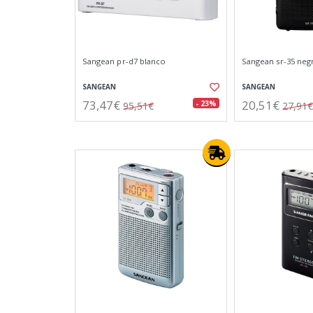
Sangean pr-d7 blanco
Sangean sr-35 neg
SANGEAN
SANGEAN
73,47€
20,51€
- 23%
95,51€
27,91€