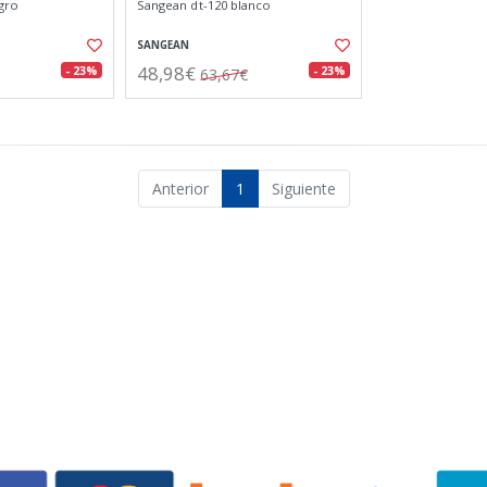
gro
Sangean dt-120 blanco
SANGEAN
48,98€
- 23%
- 23%
63,67€
Anterior
1
Siguiente