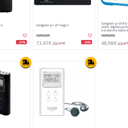
Sangean prd18 b-
ro
Sangean pr-d7 negro
radio digital port
lcd alarma baterí
SANGEAN
SANGEAN
73,47€
48,98€
- 27%
- 23%
95,51€
63,6