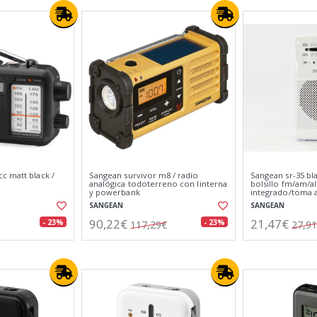
c matt black /
Sangean survivor m8 / radio
Sangean sr-35 bl
analógica todoterreno con linterna
bolsillo fm/am/a
y powerbank
integrado/toma a
SANGEAN
SANGEAN
90,22€
21,47€
- 23%
- 23%
117,29€
27,9