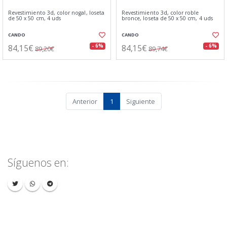
Revestimiento 3d, color nogal, loseta
Revestimiento 3d, color roble
de 50 x 50 cm, 4 uds
bronce, loseta de 50 x 50 cm, 4 uds
CANDO
CANDO
84,15€
84,15€
- 6%
- 6%
89,20€
89,74€
Anterior
1
Siguiente
Síguenos en: