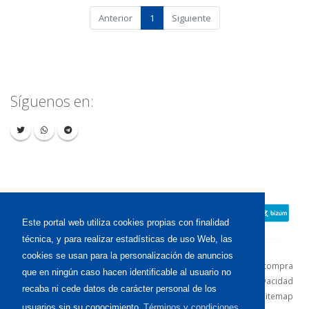
Anterior
1
Siguiente
Síguenos en:
Este portal web utiliza cookies propias con finalidad
técnica, y para realizar estadísticas de uso Web, las
cookies se usan para la personalización de anuncios
Contacto
Aviso Legal
Condiciones de compra
que en ningún caso hacen identificable al usuario no
Política de envíos
Política de devolución
Política de Privacidad
recaba ni cede datos de carácter personal de los
Política de Cookies
Sitemap
usuarios sin su conocimiento
Términos y condiciones