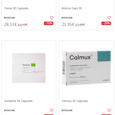
Zenex 30 Capsulas
Atenox Caps 30
BIOKSAN
BIOKSAN
28,53€
23,95€
- 16%
- 25%
34,13€
31,85€
Sentabex 60 Capsulas
Calmux 20 Capsulas
BIOKSAN
BIOKSAN