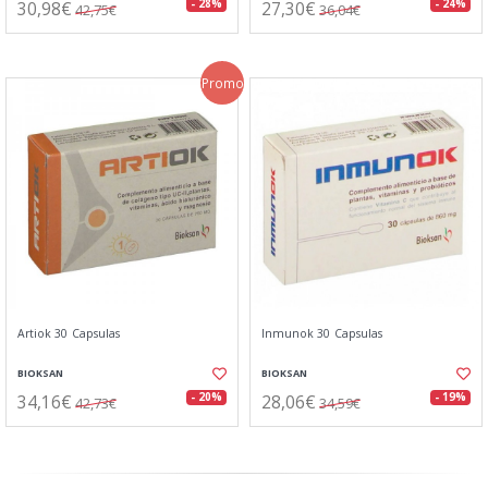
30,98€
27,30€
- 28%
- 24%
42,75€
36,04€
Promo
Artiok 30 Capsulas
Inmunok 30 Capsulas
BIOKSAN
BIOKSAN
34,16€
28,06€
- 20%
- 19%
42,73€
34,59€